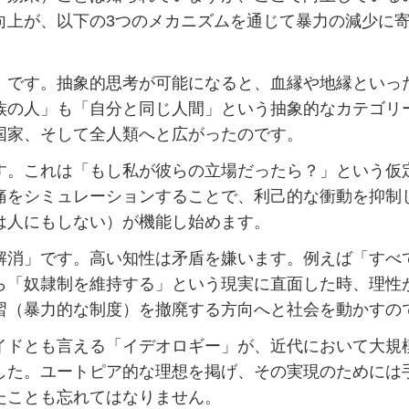
向上が、以下の3つのメカニズムを通じて暴力の減少に
。
です。抽象的思考が可能になると、血縁や地縁といっ
族の人」も「自分と同じ人間」という抽象的なカテゴリ
国家、そして全人類へと広がったのです。
。これは「もし私が彼らの立場だったら？」という仮
痛をシミュレーションすることで、利己的な衝動を抑制
は人にもしない）が機能し始めます。
消」です。高い知性は矛盾を嫌います。例えば「すべ
ら「奴隷制を維持する」という現実に直面した時、理性
習（暴力的な制度）を撤廃する方向へと社会を動かすの
ドとも言える「イデオロギー」が、近代において大規
した。ユートピア的な理想を掲げ、その実現のためには
たことも忘れてはなりません。