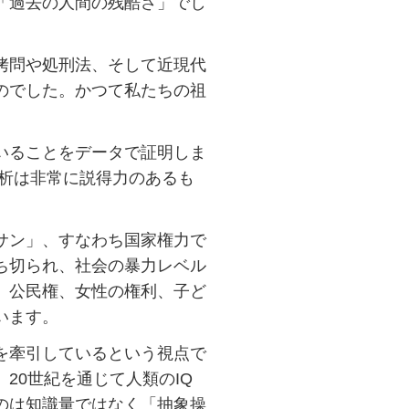
「過去の人間の残酷さ」でし
拷問や処刑法、そして近現代
のでした。かつて私たちの祖
いることをデータで証明しま
解析は非常に説得力のあるも
サン」、すなわち国家権力で
ち切られ、社会の暴力レベル
。公民権、女性の権利、子ど
います。
を牽引しているという視点で
20世紀を通じて人類のIQ
のは知識量ではなく「抽象操