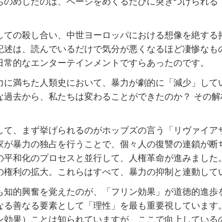
ちのめしたのは、ページをめくるたびに突きつけられる
ての殺し合い、中世ヨーロッパにおける想像を絶する
記述は、読んでいるだけで気分が悪くなるほど凄惨なも
日常的なエンターテインメントですらあったのです。
力に満ちた人類史において、暴力が劇的に「減少」して
な過去から、私たちは変わることができたのか？ その
て、まず挙げられるのがホッブズの言う「リヴァイア
家が暴力の独占を行うことで、個々人の復讐の連鎖が断
の平和化のプロセスと並行して、人権革命が進みました
の権利の拡大。これらはすべて、暴力の抑制と連動して
も知的興奮を覚えたのが、「フリン効果」が道徳的進歩
なる善なる要素として「理性」を最も重要視しています。
ン効果）ことは知られていますが、ここで向上している