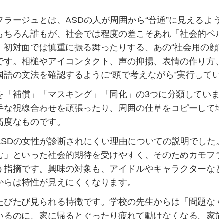
ラージュとは、ASDの人が周囲から“普通”に見えるよ
もちろん誰もが、社会では程度の差こそあれ「社会的ペ
初対面では慎重に振る舞ったりする、あの“社会用の顔”
です。相槌やアイコンタクト、声の抑揚、表情の作り方
国語の文法を確認するように“頭で考えながら”実行して
「補償」「マスキング」「同化」の3つに分類していま
手な視線合わせを頑張ったり、周囲の仕草をコピーして
高度なものです。
SDの女性が診断されにくい理由についての説明でした
む」といった社会的期待を受けやすく、そのためカモフ
う指摘です。興味の対象も、アイドルやキャラクターな
からは特性が見えにくくなります。
びたび見られる特徴です。学校の先生からは「問題な
いるのに、家に帰るとぐったり疲れて動けなくなる。家