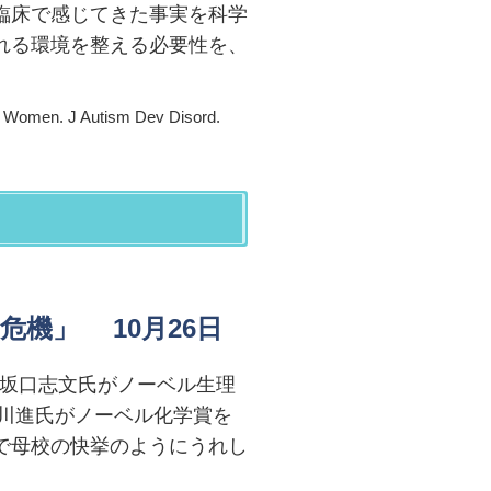
臨床で感じてきた事実を科学
れる環境を整える必要性を、
nd Women. J Autism Dev Disord.
機」 10月26日
た坂口志文氏がノーベル生理
川進氏がノーベル化学賞を
で母校の快挙のようにうれし