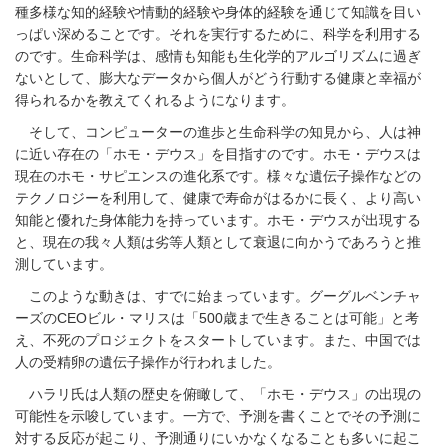
種多様な知的経験や情動的経験や身体的経験を通じて知識を目い
っぱい深めることです。それを実行するために、科学を利用する
のです。
生命科学は、感情も知能も生化学的アルゴリズムに過ぎ
ないとして、膨大なデータから個人がどう行動する健康と幸福が
得られるかを教えてくれるようになります。
そして、コンピューターの進歩と生命科学の知見から、人は神
に近い存在の「ホモ・デウス」を目指すのです。ホモ・デウスは
現在のホモ・サピエンスの進化系です。様々な遺伝子操作などの
テクノロジーを利用して、健康で寿命がはるかに長く、より高い
知能と優れた身体能力を持っています。ホモ・デウスが出現する
と、現在の我々人類は劣等人類として衰退に向かうであろうと推
測しています。
このような動きは、すでに始まっています。グーグルベンチャ
ーズのCEOビル・マリスは「500歳まで生きることは可能」と考
え、不死のプロジェクトをスタートしています。また、中国では
人の受精卵の遺伝子操作が行われました。
ハラリ氏は人類の歴史を俯瞰して、「ホモ・デウス」の出現の
可能性を示唆しています。一方で、予測を書くことでその予測に
対する反応が起こり、予測通りにいかなくなることも多いに起こ