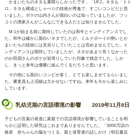
かまいたちのネタも素晴らしかったです。「UFJ」ネタも「トト
ロ」ネタも構成としゃべりの技術が秀逸で、すごいコンビだと思
いました。ボケの山内さんが面白いのは知っていましたが、ツッ
コミの濱家さんがこんなにできる人だとは知りませんでした。
M-1が始まる前に期待していたのは和牛とインディアンスでし
た。和牛は確かに面白いネタでしたが、ミルクボーイの勢いとか
まいたちの技術には見劣りしていたことは否めませんでした。イ
ンディアンスは期待していましたが、ネタがあまり良くなかった
のか田淵さんのボケが岩滑りしていた印象で残念でした。しか
し、きっと来年は優勝に絡んでくるだろうと思います。
その他にも面白いコンビが多く、とても楽しませてもらいまし
た。審査員も上沼線は欠かせないですね。来年も今から楽しみに
しています。
乳幼児期の言語環境の影響
2019年11月8日
子どもの言葉の発達に家庭での言語環境が影響していることを明
らかに証明した研究はこれまでありませんでした。「3000万語の
格差 赤ちゃんの脳をつくる、親と保育者の話しかけ（明石書店