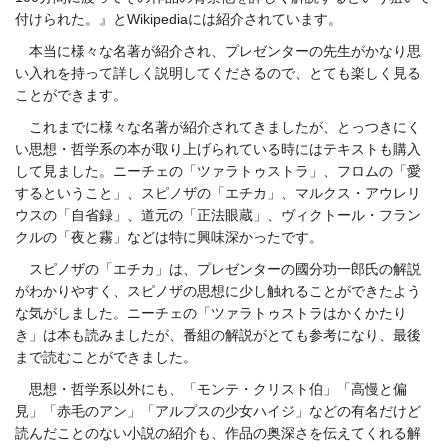
付けられた。
』とWikipediaには紹介されています。
本当に様々な名著が紹介され、プレゼンターの先生がかなり思
い入れを持って詳しく説明してくださるので、とても楽しく見る
ことができます。
これまでに様々な名著が紹介されてきましたが、とっつきにく
い思想・哲学系の本が取り上げられている時にはテキストも購入
して見ました。ニーチェの「ツァラトゥストラ」、フロムの「愛
するということ」、スピノザの「エチカ」、マルクス・アウレリ
ウスの「自省録」、道元の「正法眼蔵」、ヴィクトール・フラン
クルの「夜と霧」などは特に興味深かったです。
スピノザの「エチカ」は、プレゼンターの國分功一郎氏の解説
がわかりやすく、スピノザの思想に少し触れることができたよう
な気がしました。ニーチェの「ツァ
ラトゥ
ストラはかくかたり
き」は本も読みましたが、番組の解説がとても参考になり、最後
まで読むことができました。
思想・哲学系以外にも、「モンテ・クリスト伯」「高慢と偏
見」「赤毛のアン」「アルプスの少女ハイジ」などの有名だけど
読んだことのない小説の紹介も、作品の奥深さを伝えてくれる解