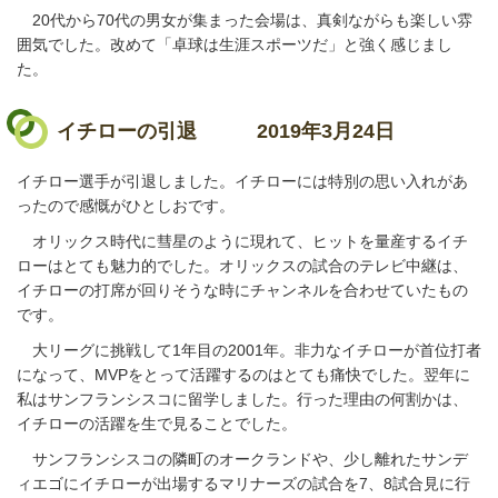
20代から70代の男女が集まった会場は、真剣ながらも楽しい雰
囲気でした。改めて「卓球は生涯スポーツだ」と強く感じまし
た。
イチローの引退
2019年3月24日
イチロー選手が引退しました。イチローには特別の思い入れがあ
ったので感慨がひとしおです。
オリックス時代に彗星のように現れて、ヒットを量産するイチ
ローはとても魅力的でした。オリックスの試合のテレビ中継は、
イチローの打席が回りそうな時にチャンネルを合わせていたもの
です。
大リーグに挑戦して1年目の2001年。非力なイチローが首位打者
になって、MVPをとって活躍するのはとても痛快でした。翌年に
私はサンフランシスコに留学しました。行った理由の何割かは、
イチローの活躍を生で見ることでした。
サンフランシスコの隣町のオークランドや、少し離れたサンデ
ィエゴにイチローが出場するマリナーズの試合を7、8試合見に行