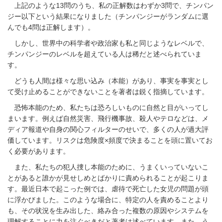
上記のような
13
問のうち、私の正解数はわずか
3
問で、チンパン
ジー以下という結果になりました（チンパンジーがランダムに選
んでも
4
問は正解します）。
しかし、世界中の科学者や政治家も私と同じようなレベルで、
チンパンジーのレベルを超えている人は稀だと述べられていま
す。
どうも人間は様々な思い込み（本能）があり、事実を事実とし
て受け止めることができないことを著者は鋭く指摘しています。
恐怖本能のため、私たちは恐ろしいものに自然と目がいってし
まいます。例えば自然災害、飛行機事故、殺人やテロなどは、メ
ディア報道や自身の関心フィルターのせいで、多くの人が過大評
価しています。リスクは危険度×頻度で決まることを頭に置いてお
く必要があります。
また、私たちの犯人捜し本能のために、うまくいっていないこ
とがあると誰かが見せしめとばかりに責められることが起こりま
す。最近日本で起こった例では、虐待で死亡した女児の問題が頭
に浮かびました。このような場合に、特定の人を責めることより
も、その状況を生み出した、絡み合った複数の原因やシステムを
理解することに力を注ぐべきだと著者は述べています。また、う