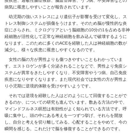
疫疾患、過敏性腸症候群、脳血管障害、うつ病、不安障害などの
病気に罹患しやすいことが報告されています。
幼児期の強いストレスにより遺伝子が影響を受けて変化し、ス
トレス制御システムが損傷をうけます。そのため脳が慢性的な炎
症にさらされ、ミクログリアという脳細胞の10分の1を占める非神
経細胞が活性化して正常な神経細胞を飲み込んで破壊するように
なります。このために多くのACEを経験した人は神経細胞の数が
減少し、様々な疾患に罹患しやすくなるのです。
女性の脳の方が男性よりも傷つきやすいこともわかっていま
す。エストロゲンが多く分泌されることなどで、男性より免疫シ
ステムが異常をきたしやすくなり、不安障害やうつ病、自己免疫
疾患になりやすくなります。また現代社会では女性の方が男性よ
り小児期に逆境的体験を受けやすいようです。
それでは逆境を経験した人はどのようにして回復することがで
きるのか、についての研究も進んでいます。数ある方法の中で、
マインドフルネス瞑想は有効性がよく知られている方法です。呼
吸に集中し、頭の中にある考えを一つずつ挙げ、それらを開放
し、自分と考えを切り離してみる。心配することをやめて、今の
瞬間を感じる。これだけで脳を修復することができるのです。