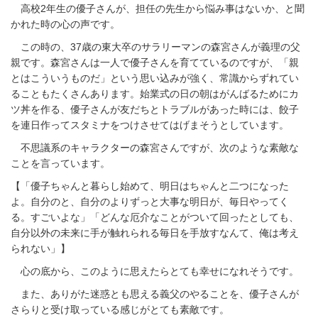
高校2年生の優子さんが、担任の先生から悩み事はないか、と聞
かれた時の心の声です。
この時の、37歳の東大卒のサラリーマンの森宮さんが義理の父
親です。森宮さんは一人で優子さんを育てているのですが、「親
とはこういうものだ」という思い込みが強く、常識からずれてい
ることもたくさんあります。始業式の日の朝はがんばるためにカ
ツ丼を作る、優子さんが友だちとトラブルがあった時には、餃子
を連日作ってスタミナをつけさせてはげまそうとしています。
不思議系のキャラクターの森宮さんですが、次のような素敵な
ことを言っています。
【「優子ちゃんと暮らし始めて、明日はちゃんと二つになった
よ。自分のと、自分のよりずっと大事な明日が、毎日やってく
る。すごいよな」
「どんな厄介なことがついて回ったとしても、
自分以外の未来に手が触れられる毎日を手放すなんて、俺は考え
られない」】
心の底から、このように思えたらとても幸せになれそうです。
また、ありがた迷惑とも思える義父のやることを、優子さんが
さらりと受け取っている感じがとても素敵です。