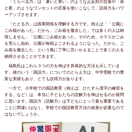
「
くらべる力」は
「暑いと寒い」のような正反対の言葉や「昼
と夜」のようなワンセットの言葉を使いこなして、説得力をパワ
ーアップさせます。
「たどる力」は因果関係を理解する力です。例えば「「公園に
ごみ箱があった。だから、ごみ箱を撤去した」では多くの人は納
得しません。「公園にごみ箱があった。そのため、カラスがごみ
を荒らし始め、公園が毎朝よごされるようになった。だから、ご
み箱を撤去した」という風に丁寧に言いかえることで多くの人を
納得させることができます。
福島氏はこれら３つの力を伸ばす具体的な方法も
示していま
す。彼のいう「国語力」についてのとらえ方は、中学受験での豊
富な実績もあり、とても説得力があります。
一方で、小学校での国語教育（例えば、ひたすら漢字の練習を
する、など）は、本当に子どもたちの読解力を伸ばせるのか疑問
に思います。国語力（読解力）は子どもにとって最も重要である
ことに間違いはなく、学校での国語教育方法の改善が必要なので
はないでしょうか。