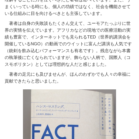
まくいっている時にも、個人の功績ではなく、社会を機能させて
いる仕組みに目を向けるべきとも主張しています。
著者は自身の失敗談もたくさん交えて、ユーモアたっぷりに世
界の実情を伝えています。アフリカなどの現地での医療活動の実
績も豊富で、インターネットでも見られる
TED
（世界的講演会を
開催している
NGO
）の動画でのウイットに富んだ講演も人気です
（銃剣を飲み込むパフォーマンスも有名です）。残念ながら本書
の執筆後に亡くなられていますが、飾らない人柄で、国際人（コ
スモポリタン）としては理想的な人だと感じました。
著者の足元にも及びませんが、ほんのわずかでも人々の幸福に
貢献できたらと思いました。