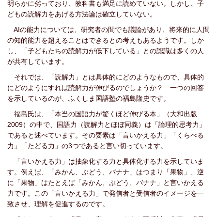
明らかに劣っており、教科書も満足に読めていない。しかし、子
どもの読解力をあげる方法論は確立していない。
AIの能力については、研究者の間でも議論があり、将来的に人間
の知的能力を超えることはできるとの考えもあるようです。しか
し、「子どもたちの読解力が低下している」との認識は多くの人
が共有しています。
それでは、「読解力」とは具体的にどのようなもので、具体的
にどのようにすれば読解力が伸びるのでしょうか？ 一つの回答
を示しているのが、ふくしま国語塾の福島隆史です。
福島氏は、「本当の国語力が驚くほど伸びる本」（大和出版
2009）の中で、
国語力（読解力とほぼ同義）は「論理的思考力」
であると述べています。その要素は「言いか
える力」「くら
べる
力」「たどる力」の3つであると言い切っています。
「言いかえる力」は抽象化する力と具体化する力を示していま
す。例えば、「みかん、ぶどう、バナナ」はつまり「果物」、逆
に「果物」はたとえば「みかん、ぶどう
、バナナ」と言いかえる
力です。この「言いかえる力」で発信者と受信者のイメージを一
致させ、理解を促進するのです。