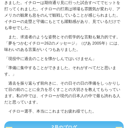
きました。イチローは期待通り見に行った試合すべてでヒットを
打ってくれました。イチローの打席は球場も雰囲気が変わり、ア
メリカの観衆も息をのんで観戦していることが感じられました。
イチローの走塁と守備にもとても躍動感があり、見ているだけで
も幸せでした。
また、求道者のような姿勢とその哲学的な言動も魅力的です。
「夢をつかむイチロー262のメッセージ」（ぴあ 2005年）には、
味わいのある言葉がいくつもありました。
「現役中に過去のことを懐かしんではいけません」
「準備に集中することができました。それがすべてだと思いま
す。」
過去を振り返らず前向きに、その日その日の準備をしっかりし
て目の前のことに全力を尽くすことの大切さを教えてもらってい
ます。私の中では、イチローが現代の日本人の中で最も誇れる人
だと思っています。
イチロー選手、本当にこれまでお疲れ様でした。
2月のブログ