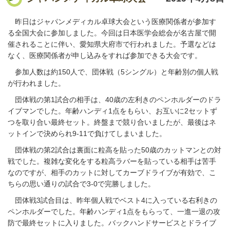
昨日はジャパンメディカル卓球大会という医療関係者が参加す
る全国大会に参加しました。今回は日本医学会総会が名古屋で開
催されることに伴い、愛知県大府市で行われました。予選などは
なく、医療関係者が申し込みをすれば参加できる大会です。
参加人数は約150人で、団体戦（5シングル）と年齢別の個人戦
が行われました。
団体戦の第1試合の相手は、40歳の左利きのペンホルダーのドラ
イブマンでした。年齢ハンディ1点をもらい、お互いに2セットず
つを取り合い最終セット。終盤まで競り合いましたが、最後はネ
ットインで決められ9-11で負けてしまいました。
団体戦の第2試合は裏面に粒高を貼った50歳のカットマンとの対
戦でした。複雑な変化をする粒高ラバーを貼っている相手は苦手
なのですが、相手のカットに対してカーブドライブが有効で、こ
ちらの思い通りの試合で3-0で完勝しました。
団体戦3試合目は、昨年個人戦でベスト4に入っている右利きの
ペンホルダーでした。年齢ハンディ1点をもらって、一進一退の攻
防で最終セットに入りました。バックハンドサービスとドライブ