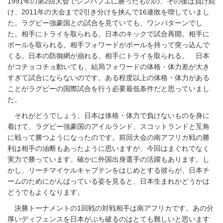
1991年の第2回大会でジンバブエに勝ったものの、その後は負け続
け、2011年の大会まで2引き分けを挟んで16連敗を喫していまし
た。ラグビー強豪国との試合を見ていても、ワンパターンでし
た。
相手にトライを取られる。日本のキックで試合再開。相手に
ボールを取られる。相手フォワードがボールを持って突っ込んで
くる。日本の防御網が崩れる。相手にトライを取られる。 日本
がコチョコチョ動いても、結局フォワードの体格・体力差が大き
すぎて試合にならないのです。ある程度以上の体格・体力がある
ことがラグビーの国際試合を行う必要最低条件だと思っていまし
た。
それがどうでしょう。日本は体格・体力で負けないものを身に
着けて、ラグビー強豪国のアイルランド、スコットランドと互角
に戦って勝つようになったのです。前回大会の南アフリカ戦の勝
利は相手の油断もあったように思いますが、今回はまぐれでなく
実力で勝っています。確かに外国出身選手の活躍もあります。し
かし、リーチマイケルキャプテンをはじめとする彼らが、日本チ
ームのためにがんばっている姿を見ると、日本生まれかどうかは
どうでもよくなります。
決勝トーナメントの1回戦の対戦相手は南アフリカです。あの分
厚いディフェンスを日本がぶち破るのはとても難しいと思います