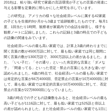
2018)は、粘り強い研究で家庭の言語環境が子どもの言葉の発達に
与える影響を定量的に明らかにした研究を示しています。
この研究は、アメリカの様々な社会経済レベルに属する42家庭
の子どもを生後約9か月から3歳まで追跡観察したものです。毎月1
度、1回当たり1時間、観察者が家庭内での会話を録音し、様子を
観察ノートに記録しました。これらの記録と3歳の時点での子ども
の語彙の関連をみています。
社会経済レベルの最も高い家庭では、計算上3歳の終わりまでに
聞く言葉の数が4500万語に対して、最も低い家庭では同じ期間に
聞く言葉の数が1300万語で、3000万語以上の差があるました。ま
た、「いい子だ」「その通り」といった肯定的な言葉と「ダメな
子」「間違ってる」といった否定・禁止の言葉にも大きな違いが
認められました。4歳の時点で、社会経済レベルの最も高い家庭で
は肯定的な言葉が66万4000回、否定禁止の言葉が10万4000回に対
して、最も低い家庭では肯定的言葉が10万4000回に対して、否定
禁止の言葉が22万8000回になっていました。
3歳の時点での子どもの語彙数をみると、社会経済レベルの最も
高い子どもが1116語に対して、最も低い家庭では525語と倍以上
の差が認められました。また社会経済レベルの低い家庭でも1日に