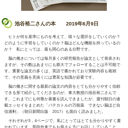
池谷裕二さんの本
2019年6月9日
ヒトが何を基準にものを考えて、様々な選択をしていくのか？
どのように学習をしていくのか？脳はどんな機能を持っているの
か？ 私にとっては、最も関心のある分野です。
脳の働きについては毎月多くの研究報告が論文として発表され
ますが、その数はあまりにも膨大でフォローすることは不可能で
す。重要な論文の多くは、英語で書かれており実験内容も複雑
で、その意義を見抜くには豊富な知識が必要です。
脳の働きに関する最新の論文の内容をとても分かりやすく信頼
できる形で紹介してくださるのが、東大教授の池谷裕二さんで
す。これまでにも何冊か著書を読んできましたが、週刊朝日の連
載エッセイをまとめた「パテカトルの万能薬 できない脳ほど自
信過剰」（朝日新聞出版 2017）も面白く読みました。
それぞれが3，4ページで、私にとってはとても分かりやすく書
かれています。普段外来でもお母さん方にお話ししていること