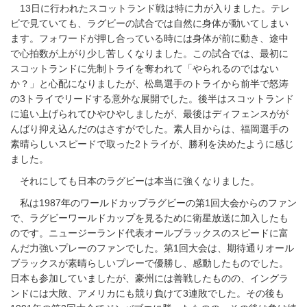
13日に行われたスコットランド戦は特に力が入りました。テレ
ビで見ていても、ラグビーの試合では自然に身体が動いてしまい
ます。フォワードが押し合っている時には身体が前に動き、途中
で心拍数が上がり少し苦しくなりました。この試合では、最初に
スコットランドに先制トライを奪われて「やられるのではない
か？」と心配になりましたが、松島選手のトライから前半で怒涛
の3トライでリードする意外な展開でした。後半はスコットランド
に追い上げられてひやひやしましたが、最後はディフェンスがが
んばり抑え込んだのはさすがでした。素人目からは、福岡選手の
素晴らしいスピードで取った2トライが、勝利を決めたように感じ
ました。
それにしても日本のラグビーは本当に強くなりました。
私は1987年のワールドカップラグビーの第1回大会からのファン
で、ラグビーワールドカップを見るために衛星放送に加入したも
のです。ニュージーランド代表オールブラックスのスピードに富
んだ力強いプレーのファンでした。第1回大会は、期待通りオール
ブラックスが素晴らしいプレーで優勝し、感動したものでした。
日本も参加していましたが、豪州には善戦したものの、イングラ
ンドには大敗、アメリカにも競り負けて3連敗でした。その後も