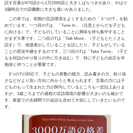
話す言葉が670語から1万2000語と大きくばらつきがあり、やはり
3歳時点での語彙数に大きな違いがありました。
この本では、初期の言語環境をよくするための「３つのT」を勧
めています。一つ目のTは、「Tune In」（注意とからだを子ども
に向ける）で、子どものしていることに興味を持ち集中すること
がまず大事です。二つ目のTは「Talk More」（子どもとたくさん
話す）で、保護者がしていることを話したり、子どもがしている
ことの実況中継をするのです。三つ目のTは「Take Turns」（子ど
もを対話のやり取りの中に引き込む）で、特に子どもの反応を辛
抱強く待つことが重要です。
3つのTの対応で、子どもの算数の能力、読み書きの力、粘り強
さなどがより良い方向に向かうと考えられます。言葉の力には子
どものもって生まれた力が関与しているところも一定以上ありま
すが、3歳ごろまでの過程の言語環境の影響が大きいのも確かで
す。家庭での夫婦間での会話も含めて大切にしていきたいもので
す。