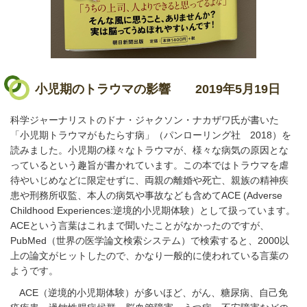
小児期のトラウマの影響
2019年5月19日
科学ジャーナリストのドナ・ジャクソン・ナカザワ氏が書いた
「小児期トラウマがもたらす病」（パンローリング社 2018）を
読みました。小児期の様々なトラウマが、様々な病気の原因とな
っているという趣旨が書かれています。この本ではトラウマを虐
待やいじめなどに限定せずに、両親の離婚や死亡、親族の精神疾
患や刑務所収監、本人の病気や事故なども含めてACE (Adverse
Childhood Experiences:逆境的小児期体験）として扱っています。
ACEという言葉はこれまで聞いたことがなかったのですが、
PubMed（世界の医学論文検索システム）で検索すると、2000以
上の論文がヒットしたので、かなり一般的に使われている言葉の
ようです。
ACE（逆境的小児期体験）が多いほど、がん、糖尿病、自己免