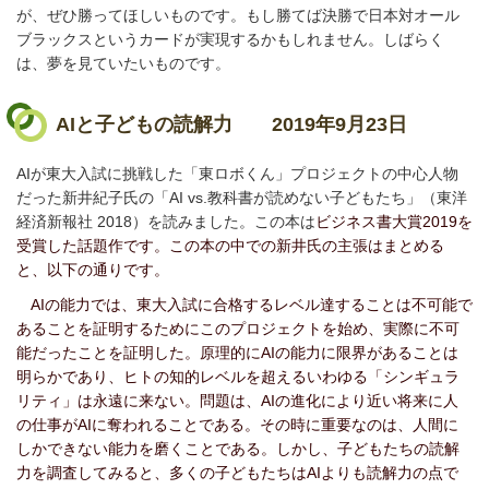
が、ぜひ勝ってほしいものです。もし勝てば決勝で日本対オール
ブラックスというカードが実現するかもしれません。しばらく
は、夢を見ていたいものです。
AIと子どもの読解力
2019年9月23日
AIが東大入試に挑戦した「東ロボくん」プロジェクトの中心人物
だった新井紀子氏の「AI vs.教科書が読めない子どもたち」（東洋
経済新報社 2018）を読みました。この本は
ビジネス書大賞2019を
受賞した話題作です。この本の中での新井氏の主張はまとめる
と、以下の通りです。
AIの能力では、東大入試に合格するレベル達することは不可能で
あることを証明するためにこのプロジェクトを始め、実際に不可
能だったことを証明した。原理的にAIの能力に限界があることは
明らかであり、ヒトの知的レベルを超えるいわゆる「シンギュラ
リティ」は永遠に来ない。問題は、AIの進化により近い将来に人
の仕事がAIに奪われることである。その時に重要なのは、人間に
しかできない能力を磨くことである。しかし、子どもたちの読解
力を調査してみると、多くの子どもたちはAIよりも読解力の点で