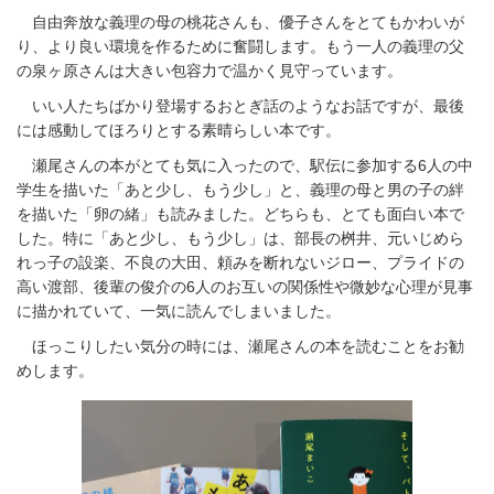
自由奔放な義理の母の桃花さんも、優子さんをとても
かわいが
り、より良い環境を作るために奮闘します。もう一人の義理の父
の泉ヶ原さんは大きい包容力で温かく見守っています。
いい人たちばかり登場するおとぎ話のようなお話ですが、最後
には感動してほろりとする素晴らしい本です。
瀬尾さんの本がとても気に入ったので、駅伝に参加する6人の中
学生を描いた「あと少し、もう少し」と、義理の母と男の子の絆
を描いた「卵の緒」も読みました。どちらも、とても面白い本で
した。特に「あと少し、もう少し」は、部長の桝井、元いじめら
れっ子の設楽、不良の大田、頼みを断れないジロー、プライドの
高い渡部、後輩の俊介の6人のお互いの関係性や微妙な心理が見事
に描かれていて、一気に読んでしまいました。
ほっこりしたい気分の時には、瀬尾さんの本を読むことをお勧
めします。