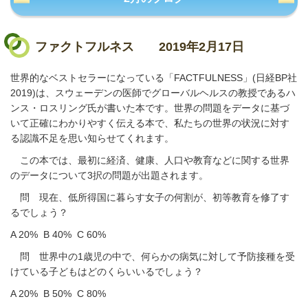
ファクトフルネス
2019年2月17日
世界的なベストセラーになっている「
FACTFULNESS
」
(
日経
BP
社
2019)
は、スウェーデンの医師でグローバルヘルスの教授であるハ
ンス・ロスリング氏が書いた本です。世界の問題をデータに基づ
いて正確にわかりやすく伝える本で、私たちの世界の状況に対す
る認識不足を思い知らせてくれます。
この本では、最初に経済、健康、人口や教育などに関する世界
のデータについて
3
択の問題が出題されます。
問 現在、低所得国に暮らす女子の何割が、初等教育を修了す
るでしょう？
A 20% B 40% C 60%
問 世界中の
1
歳児の中で、何らかの病気に対して予防接種を受
けている子どもはどのくらいいるでしょう？
A 20% B 50% C 80%