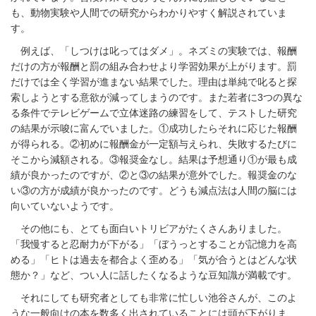
も、動物実験や人間での研究からわかりやすく解説されていま
す。
例えば、「しつけは叱ってはダメ」。ネズミの実験では、報酬
だけの方が報酬と罰の組み合わせより学習効果が上がります。罰
だけでは全く学習が進まない結果でした。理由は単純で叱ると探
索しようとする意欲が減ってしまうのです。また若者に3つの異な
る条件でテレビゲームで立体迷路の練習をして、テストした研究
の結果が示唆に富んでいました。①成功したらそれに応じた報酬
が得られる。②初めに報酬金が一定額与えられ、失敗するたびに
そこから減額される。③報奨金なし。結果は予想通り①が最も成
績が良かったのですが、②と③の結果が意外でした。報奨金のな
い③の方が成績が良かったのです。どうも減点法は人間の脳には
向いていないようです。
その他にも、とても面白いトリビアがたくさんありました。
「我慢すると忍耐力が下がる」「ぼうっとすることが記憶力を高
める」「ヒトは過去を都合よく歪める」「気が合うとはどんな状
態か？」など、つい人に話したくなるような豆知識が満載です。
それにしても研究者としても非常に忙しい池谷さんが、このよ
うな一般向けの本を数多く出されていることには頭が下がりま